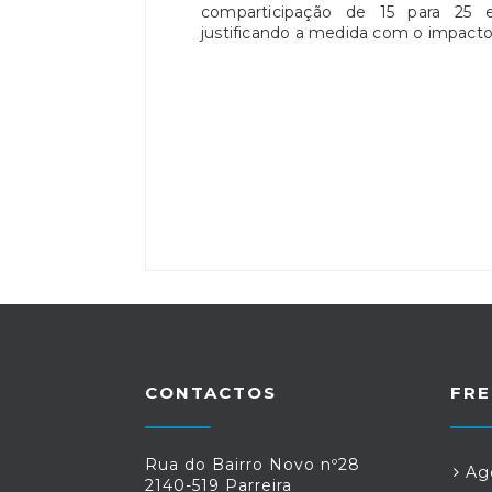
comparticipação de 15 para 25 
justificando a medida com o impacto
CONTACTOS
FRE
Rua do Bairro Novo nº28
Age
2140-519 Parreira