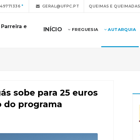
49771336
GERAL@UFPC.PT
QUEIMAS E QUEIMADA
Parreira e
INÍCIO
FREGUESIA
AUTARQUIA
gás sobe para 25 euros
o do programa