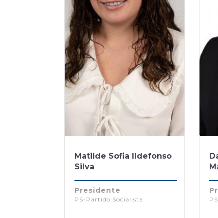
Matilde Sofia Ildefonso
D
Silva
M
Presidente
Pr
PS-Partido Socialista
PS