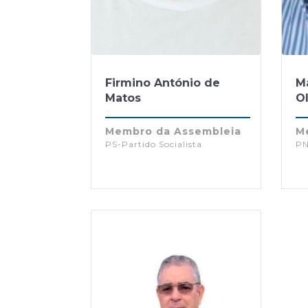
Firmino António de
M
Matos
Ol
Membro da Assembleia
M
PS-Partido Socialista
PN