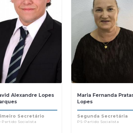
avid Alexandre Lopes
Maria Fernanda Prata
arques
Lopes
imeiro Secretário
Segunda Secretária
-Partido Socialista
PS-Partido Socialista