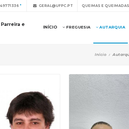
49771336
GERAL@UFPC.PT
QUEIMAS E QUEIMADA
Parreira e
INÍCIO
FREGUESIA
AUTARQUIA
Início
Autarq