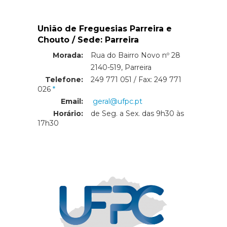
União de Freguesias Parreira e
Chouto / Sede: Parreira
Morada:
Rua do Bairro Novo nº 28
Morada:
2140-519, Parreira
Telefone:
249 771 051 / Fax: 249 771
026
Email:
geral@ufpc.pt
Horário:
de Seg. a Sex. das 9h30 às
17h30