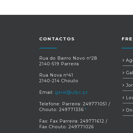
CONTACTOS
FRE
Rua do Bairro Novo nº28
Age
2140-519 Parreira
Gal
Rua Nova nº41
2140-214 Chouto
Jor
Email:
geral@ufpc.pt
Loc
Telefone: Parreira: 249771051 /
Chouto: 249771336
On
Fax: Fax Parreira: 249771612 /
Fax Chouto: 249771026