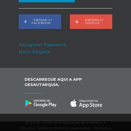
ENTRAR C/
ENTRAR C/
FACEBOOK
GOOGLE
Recuperar Password
Novo Registo
DESCARREGUE AQUI A APP
GESAUTARQUIA,
© 2026 União de Freguesias de Parreira e
Chouto. Todos os direitos reservados |
Termos e