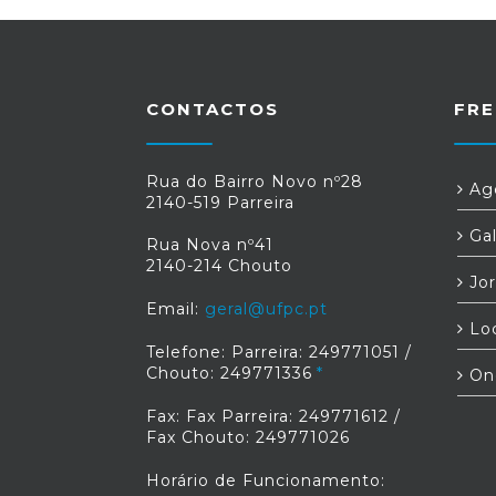
CONTACTOS
FRE
Rua do Bairro Novo nº28
Age
2140-519 Parreira
Gal
Rua Nova nº41
2140-214 Chouto
Jor
Email:
geral@ufpc.pt
Loc
Telefone: Parreira: 249771051 /
Chouto: 249771336
On
Fax: Fax Parreira: 249771612 /
Fax Chouto: 249771026
Horário de Funcionamento: