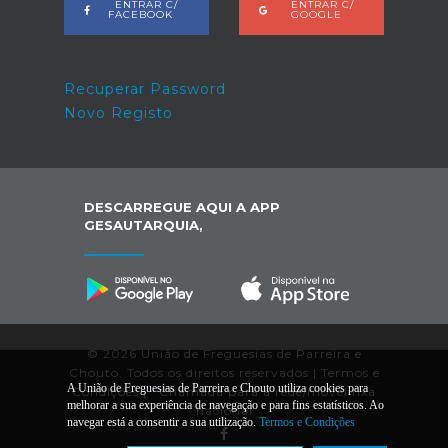
ENTRAR C/
ENTRAR C/
FACEBOOK
GOOGLE
Recuperar Password
Novo Registo
DESCARREGUE AQUI A APP
GESAUTARQUIA,
© 2026 União de Freguesias de Parreira e
Chouto. Todos os direitos reservados |
Termos e
A União de Freguesias de Parreira e Chouto utiliza cookies para
Condições
|
*
Chamada para a rede/móvel fixa
melhorar a sua experiência de navegação e para fins estatísticos. Ao
nacional
navegar está a consentir a sua utilização.
Termos e Condições