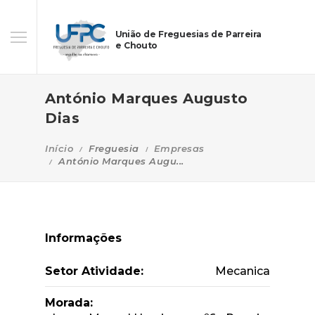
União de Freguesias de Parreira
e Chouto
António Marques Augusto
Dias
Início
Freguesia
Empresas
António Marques Augu...
Informações
Setor Atividade:
Mecanica
Morada: