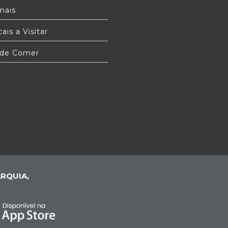
nais
ais a Visitar
de Comer
RQUIA,