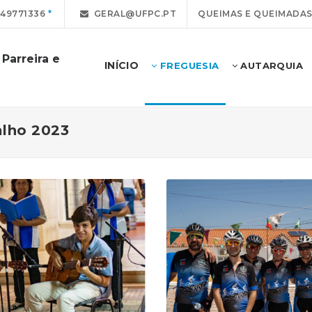
49771336
GERAL@UFPC.PT
QUEIMAS E QUEIMADA
Parreira e
INÍCIO
FREGUESIA
AUTARQUIA
alho 2023