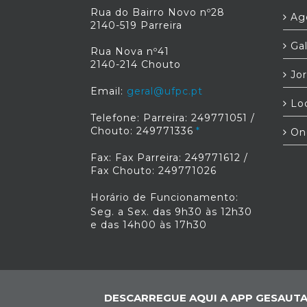
Rua do Bairro Novo nº28
Age
2140-519 Parreira
Gal
Rua Nova nº41
2140-214 Chouto
Jor
Email:
geral@ufpc.pt
Loc
Telefone: Parreira: 249771051 /
Chouto: 249771336
On
Fax: Fax Parreira: 249771612 /
Fax Chouto: 249771026
Horário de Funcionamento:
Seg. a Sex. das 9h30 às 12h30
e das 14h00 às 17h30
DESCARREGUE AQUI A APP GESAUTA