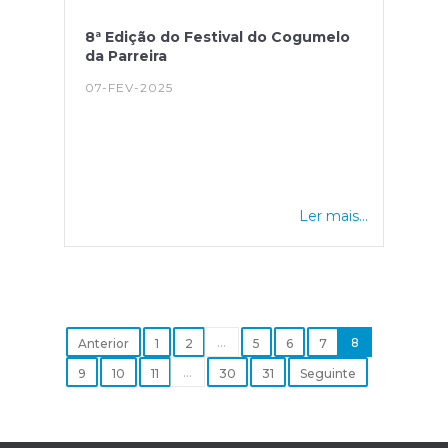
8ª Edição do Festival do Cogumelo
da Parreira
07-FEV-2025
Ler mais...
...
8
Anterior
1
2
5
6
7
...
9
10
11
30
31
Seguinte