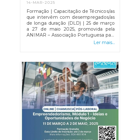
14-MAR-2025
(DLD) | 25 de março a 27 de maio
2025, promovida pela ANIMAR –
Formação | Capacitação de Técnicos/as
Associação Portuguesa para o
que intervêm com desempregados/as
Desenvolvimento Local.
de longa duração (DLD) | 25 de março
a 27 de maio 2025, promovida pela
ANIMAR – Associação Portuguesa para
o Desenvolvimento Local.Inscrições
Ler mais...
até dia 19 de março.Para
esclarecimento de dúvidas contacte-
nos: raquel.rosa@animar-dl.pt