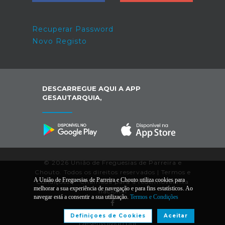
Recuperar Password
Novo Registo
DESCARREGUE AQUI A APP
GESAUTARQUIA,
© 2026 União de Freguesias de Parreira e
Chouto. Todos os direitos reservados |
Termos e
A União de Freguesias de Parreira e Chouto utiliza cookies para
Condições
|
*
Chamada para a rede/móvel fixa
melhorar a sua experiência de navegação e para fins estatísticos. Ao
nacional
navegar está a consentir a sua utilização.
Termos e Condições
Definiçoes de Cookies
Aceitar
Desenvolvido por: