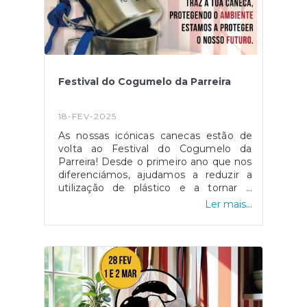
Festival do Cogumelo da Parreira
18-FEV-2025
As nossas icónicas canecas estão de
volta ao Festival do Cogumelo da
Parreira! Desde o primeiro ano que nos
diferenciámos, ajudamos a reduzir a
utilização de plástico e a tornar o
festival mais ecológico. Traz a tua
Ler mais...
caneca, reutiliza-a e protege o
ambiente.