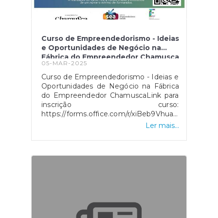
Curso de Empreendedorismo - Ideias
e Oportunidades de Negócio na
Fábrica do Empreendedor Chamusca
05-MAR-2025
Curso de Empreendedorismo - Ideias e
Oportunidades de Negócio na Fábrica
do Empreendedor ChamuscaLink para
inscrição curso:
https://forms.office.com/r/xiBeb9VhuaLink
Escola Rural:
Ler mais...
https://www.endesa.pt/particulares/sustentabilidad
rural-energia-sustentavel